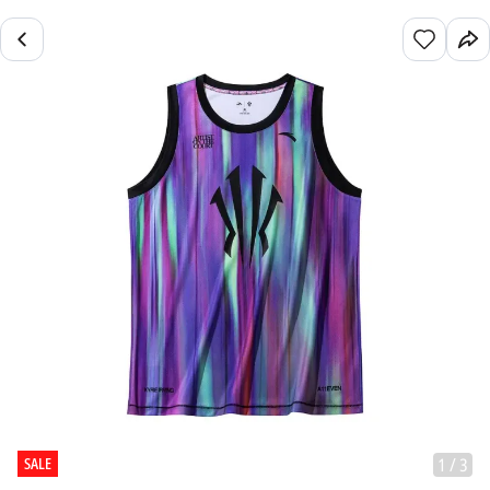
SALE
1
/
3