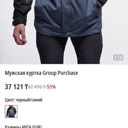
1
/
6
Мужская куртка Group Purchase
37 121
₸
82 490
₸
-
55
%
Цвет
:
черный/синий
Размеры
ANTA (EUR)