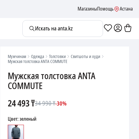
Магазины
Помощь
Астана
Искать на anta.kz
Мужчинам
Одежда
Толстовки
Свитшоты и худи
Мужская толстовка ANTA COMMUTE
Мужская толстовка ANTA
COMMUTE
24 493
₸
34 990
₸
-
30
%
Цвет
:
зеленый