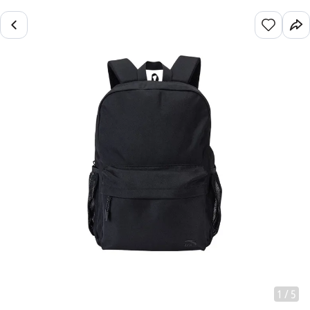
1
/
5