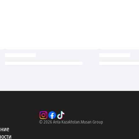
©
2026
Anta Kazakhstan.
Musan Group
ение
ности