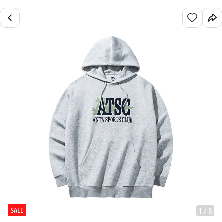
SALE
1
/
6