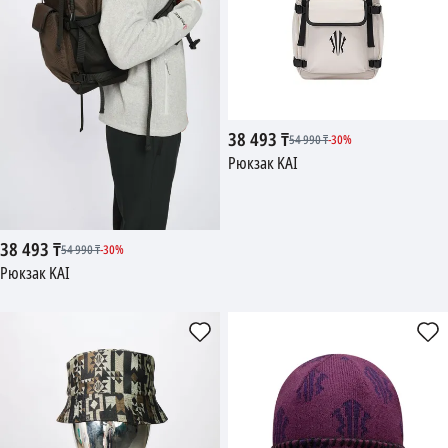
38 493
₸
54 990
₸
-
30
%
Рюкзак KAI
38 493
₸
54 990
₸
-
30
%
Рюкзак KAI