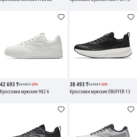
42 693
₸
38 493
₸
60 990
₸
-
30
%
54 990
₸
-
30
%
Кроссовки мужские 982 6
Кроссовки мужские EBUFFER 13