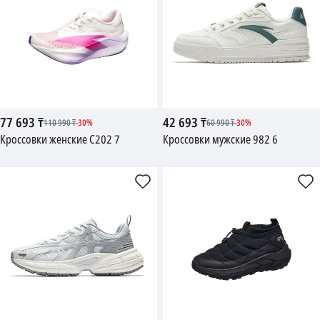
77 693
₸
42 693
₸
110 990
₸
-
30
%
60 990
₸
-
30
%
Кроссовки женские C202 7
Кроссовки мужские 982 6