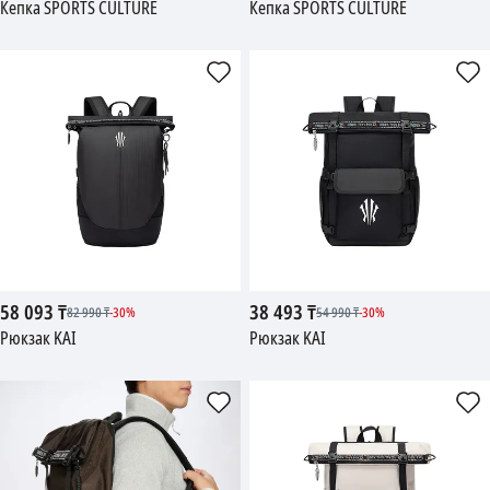
Кепка SPORTS CULTURE
Кепка SPORTS CULTURE
58 093
₸
38 493
₸
82 990
₸
-
30
%
54 990
₸
-
30
%
Рюкзак KAI
Рюкзак KAI