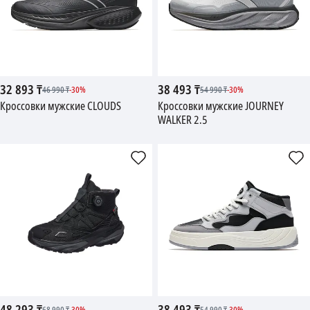
32 893
₸
38 493
₸
46 990
₸
-
30
%
54 990
₸
-
30
%
Кроссовки мужские CLOUDS
Кроссовки мужские JOURNEY
WALKER 2.5