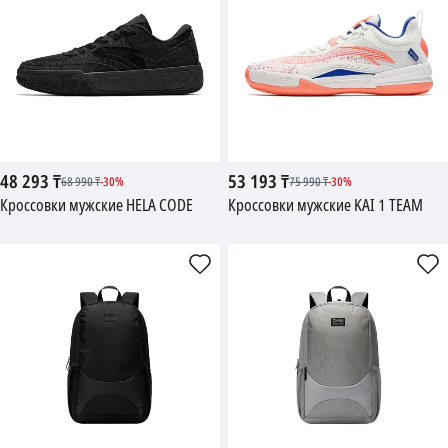
48 293
₸
53 193
₸
68 990
₸
-
30
%
75 990
₸
-
30
%
Кроссовки мужские HELA CODE
Кроссовки мужские KAI 1 TEAM