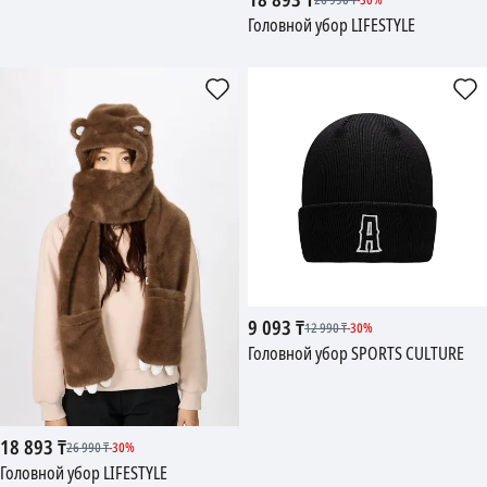
18 893
₸
26 990
₸
-
30
%
Головной убор LIFESTYLE
9 093
₸
12 990
₸
-
30
%
Головной убор SPORTS CULTURE
18 893
₸
26 990
₸
-
30
%
Головной убор LIFESTYLE