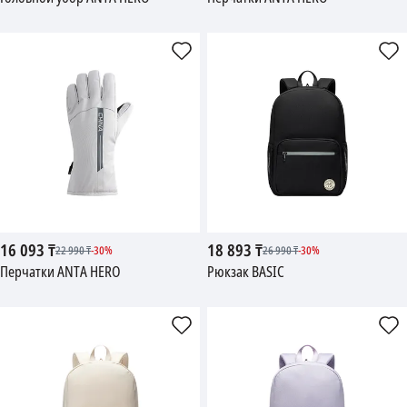
16 093
₸
18 893
₸
22 990
₸
-
30
%
26 990
₸
-
30
%
Перчатки ANTA HERO
Рюкзак BASIC