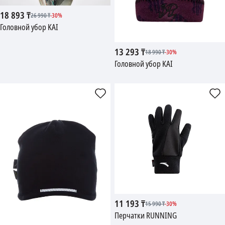
18 893
₸
26 990
₸
-
30
%
Головной убор KAI
13 293
₸
18 990
₸
-
30
%
Головной убор KAI
11 193
₸
15 990
₸
-
30
%
Перчатки RUNNING