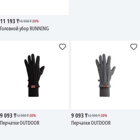
11 193
₸
15 990
₸
-
30
%
Головной убор RUNNING
9 093
₸
9 093
₸
12 990
₸
-
30
%
12 990
₸
-
30
%
Перчатки OUTDOOR
Перчатки OUTDOOR