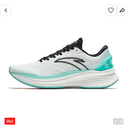
SALE
1
/
4