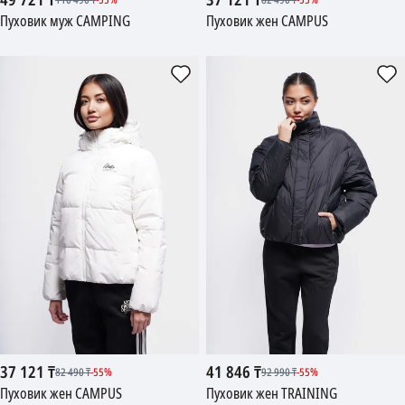
49 721
₸
37 121
₸
110 490
₸
-
55
%
82 490
₸
-
55
%
Пуховик муж CAMPING
Пуховик жен CAMPUS
37 121
₸
41 846
₸
82 490
₸
-
55
%
92 990
₸
-
55
%
Пуховик жен CAMPUS
Пуховик жен TRAINING