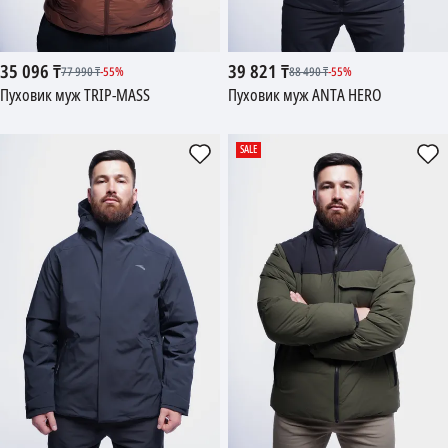
35 096
₸
39 821
₸
77 990
₸
-
55
%
88 490
₸
-
55
%
Пуховик муж TRIP-MASS
Пуховик муж ANTA HERO
SALE