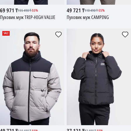
69 971
₸
49 721
₸
155 490
₸
-
55
%
110 490
₸
-
55
%
Пуховик муж TRIP-HIGH VALUE
Пуховик муж CAMPING
SALE