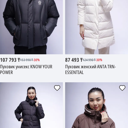
107 793
₸
87 493
₸
153 990
₸
-
30
%
124 990
₸
-
30
%
Пуховик унисекс KNOW YOUR
Пуховик женский ANTA TRN-
POWER
ESSENTIAL