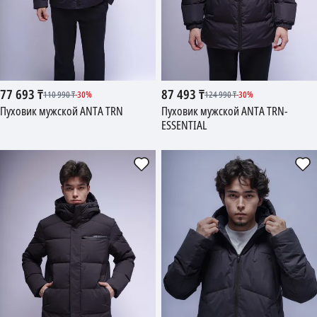
77 693
₸
87 493
₸
110 990
₸
-
30
%
124 990
₸
-
30
%
Пуховик мужской ANTA TRN
Пуховик мужской ANTA TRN-
ESSENTIAL