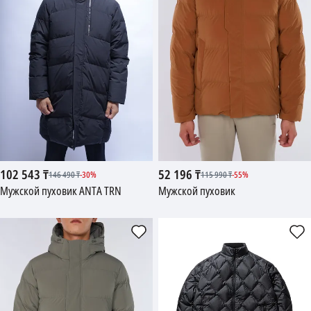
102 543
₸
52 196
₸
146 490
₸
-
30
%
115 990
₸
-
55
%
Мужской пуховик ANTA TRN
Мужской пуховик