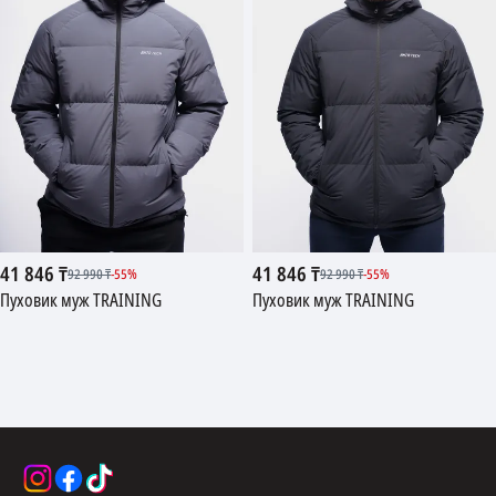
41 846
₸
41 846
₸
92 990
₸
-
55
%
92 990
₸
-
55
%
Пуховик муж TRAINING
Пуховик муж TRAINING