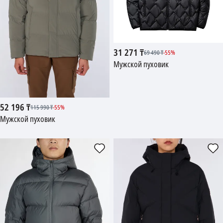
31 271
₸
69 490
₸
-
55
%
Мужской пуховик
52 196
₸
115 990
₸
-
55
%
Мужской пуховик