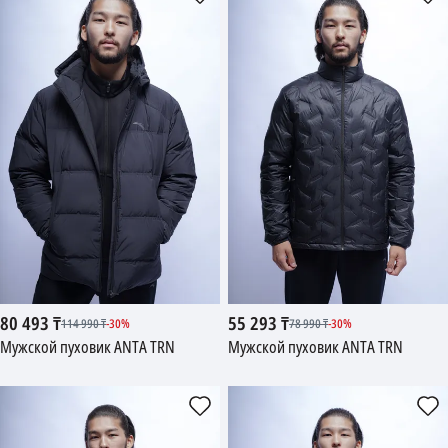
80 493
₸
55 293
₸
114 990
₸
-
30
%
78 990
₸
-
30
%
Мужской пуховик ANTA TRN
Мужской пуховик ANTA TRN