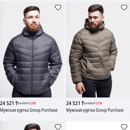
24 521
₸
24 521
₸
54 490
₸
-
55
%
54 490
₸
-
55
%
Мужская куртка Group Purchase
Мужская куртка Group Purchase