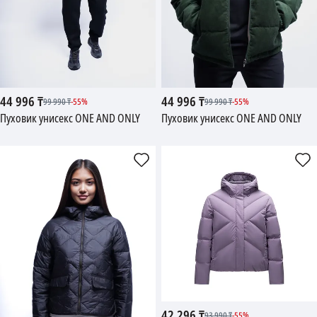
44 996
₸
44 996
₸
99 990
₸
-
55
%
99 990
₸
-
55
%
Пуховик унисекс ONE AND ONLY
Пуховик унисекс ONE AND ONLY
42 296
₸
93 990
₸
-
55
%