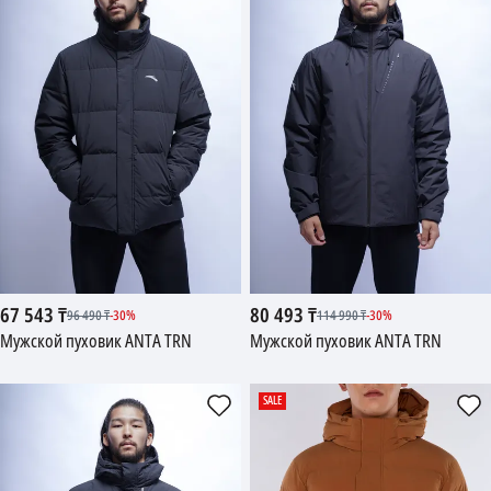
67 543
₸
80 493
₸
96 490
₸
-
30
%
114 990
₸
-
30
%
Мужской пуховик ANTA TRN
Мужской пуховик ANTA TRN
SALE