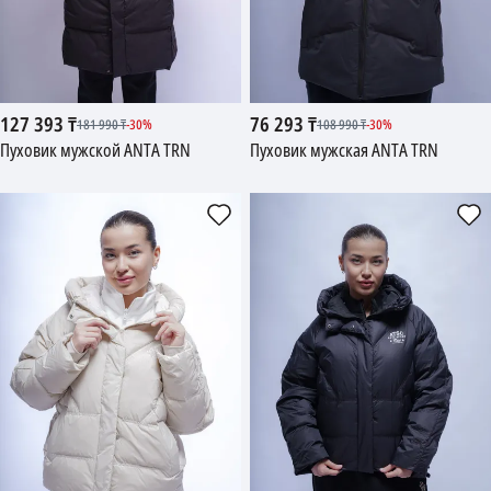
127 393
₸
76 293
₸
181 990
₸
-
30
%
108 990
₸
-
30
%
Пуховик мужской ANTA TRN
Пуховик мужская ANTA TRN