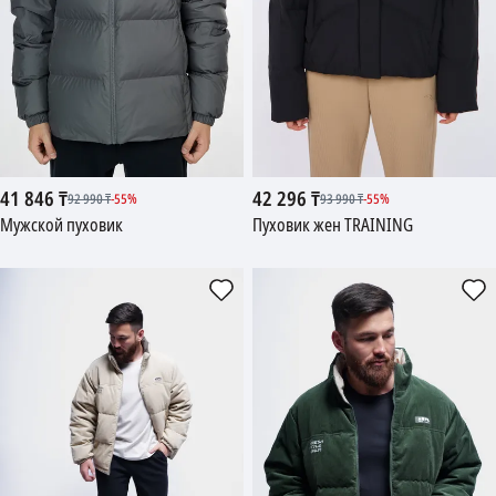
41 846
₸
42 296
₸
92 990
₸
-
55
%
93 990
₸
-
55
%
Мужской пуховик
Пуховик жен TRAINING