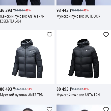
36 393
₸
93 443
₸
51 990
₸
-
30
%
133 490
₸
-
30
%
Женский пуховик ANTA TRN-
Мужской пуховик OUTDOOR
ESSENTIAL-Q4
80 493
₸
80 493
₸
114 990
₸
-
30
%
114 990
₸
-
30
%
Мужской пуховик ANTA TRN
Мужской пуховик ANTA TRN