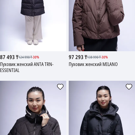
87 493
₸
97 293
₸
124 990
₸
-
30
%
138 990
₸
-
30
%
Пуховик женский ANTA TRN-
Пуховик женский MILANO
ESSENTIAL