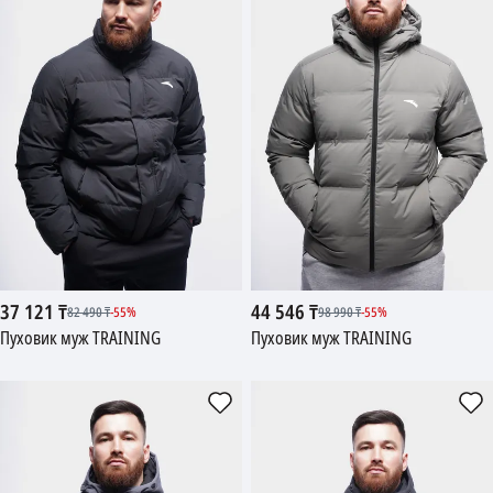
37 121
₸
44 546
₸
82 490
₸
-
55
%
98 990
₸
-
55
%
Пуховик муж TRAINING
Пуховик муж TRAINING