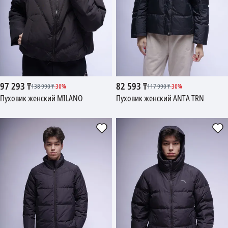
97 293
₸
82 593
₸
138 990
₸
-
30
%
117 990
₸
-
30
%
Пуховик женский MILANO
Пуховик женский ANTA TRN