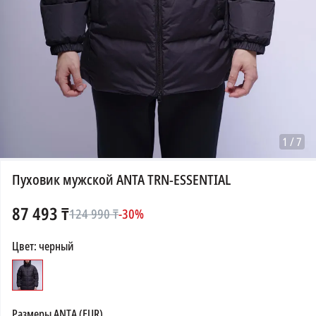
1
/
7
Пуховик мужской ANTA TRN-ESSENTIAL
87 493
₸
124 990
₸
-
30
%
Цвет
:
черный
Размеры
ANTA (EUR)