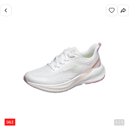
SALE
1
/
1