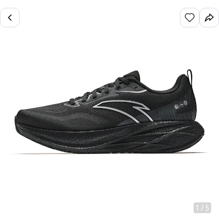
1
/
5