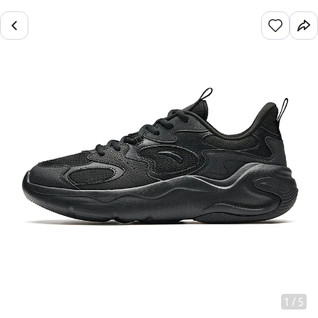
1
/
5