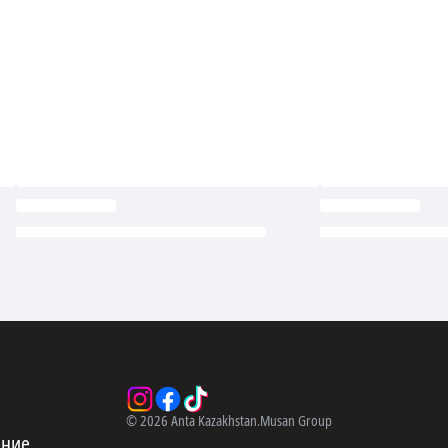
©
2026
Anta Kazakhstan.
Musan Group
ение