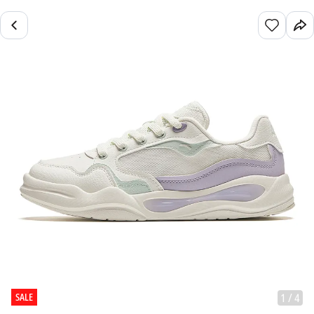
SALE
1
/
4