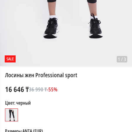
SALE
1
/
3
Лосины жен Professional sport
16 646
₸
36 990
₸
-
55
%
Цвет
:
черный
Размеры
ANTA (EUR)