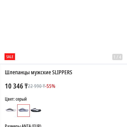
SALE
1
/
4
Шлепанцы мужские SLIPPERS
10 346
₸
22 990
₸
-
55
%
Цвет
:
серый
Размеры
ANTA (EUR)