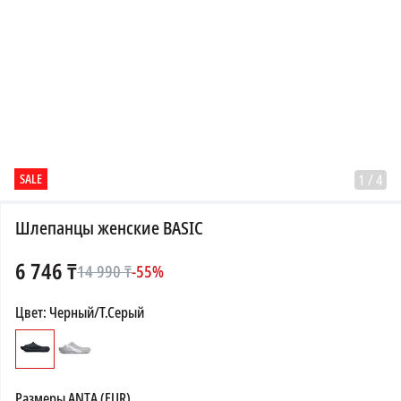
SALE
1
/
4
Шлепанцы женские BASIC
6 746
₸
14 990
₸
-
55
%
Цвет
:
Черный/Т.Серый
Размеры
ANTA (EUR)