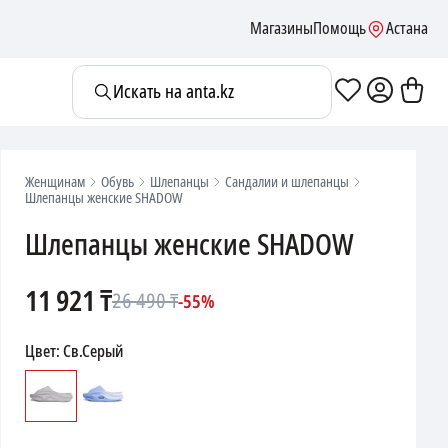
Магазины
Помощь
Астана
Искать на anta.kz
Женщинам
Обувь
Шлепанцы
Сандалии и шлепанцы
Шлепанцы женские SHADOW
Шлепанцы женские SHADOW
11 921
₸
26 490
₸
-
55
%
Цвет
:
Св.Серый